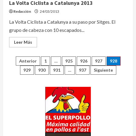
La Volta Ciclista a Catalunya 2013
Redacción
24/03/2013
La Volta Ciclista a Catalunya a su paso por Sitges. El
grupo de cabeza con 10 escapados...
Leer
Leer Más
más
acerca
de
La
Navegación
Anterior
1
…
925
926
927
928
Volta
Ciclista
929
930
931
…
937
Siguiente
a
de
Catalunya
2013
entradas