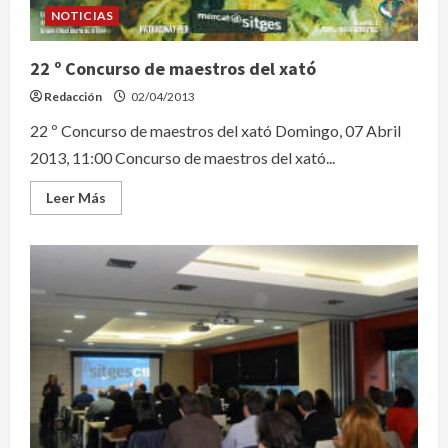
NOTICIAS
22 º Concurso de maestros del xató
Redacción
02/04/2013
22 º Concurso de maestros del xató Domingo, 07 Abril
2013, 11:00 Concurso de maestros del xató...
Leer
Leer Más
más
acerca
de
22
º
Concurso
de
maestros
del
xató