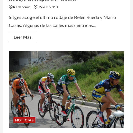
Redacción
26/03/2013
Sitges acoge el último rodaje de Belén Rueda y Mario
Casas. Algunas de las calles más céntricas...
Leer
Leer Más
más
acerca
de
Rodaje
en
Sitges
de
«Ismael»
NOTICIAS