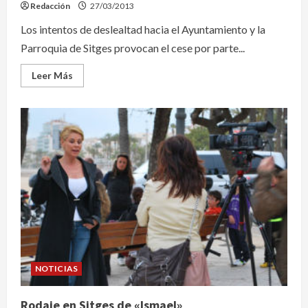
un
Redacción
27/03/2013
impacto
económico
Los intentos de deslealtad hacia el Ayuntamiento y la
de
32’5
Parroquia de Sitges provocan el cese por parte...
millones
Leer
Leer Más
más
acerca
de
Cambios
en
el
seno
del
Hospital
de
San
Juan
Baptista
NOTICIAS
Rodaje en Sitges de «Ismael»