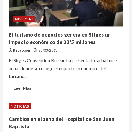
NOTICIAS
El turismo de negocios genera en Sitges un
impacto económico de 32’5 millones
Redacción
27/03/2013
El Sitges Convention Bureau ha presentado su balance
anual donde se recoge el impacto económico del
turismo...
Leer
Leer Más
más
acerca
de
El
NOTICIAS
turismo
de
negocios
Cambios en el seno del Hospital de San Juan
genera
en
Baptista
Sitges