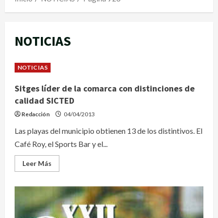
NOTICIAS
NOTICIAS
Sitges líder de la comarca con distinciones de
calidad SICTED
Redacción
04/04/2013
Las playas del municipio obtienen 13 de los distintivos. El
Café Roy, el Sports Bar y el...
Leer
Leer Más
más
acerca
de
Sitges
líder
de
la
comarca