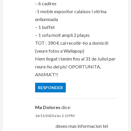
– 6 cadires
-1 moble expositor calaixos i vitrina
enllumnada
– 1 buffet
– 1 sofa molt ampli 2 plaçes
TOT : 390 € cal recollir-ho a domicili
(veure fotos a Wallapop)
Hem llogat i tenim fins al 31 de Juliol per
reure-ho del pis! OPORTUNITA,
ANIMA’T!!
RESPONDER
Ma Dolores
dice:
16/11/2020 a las 2:13 PM
deseo mas informacion tel