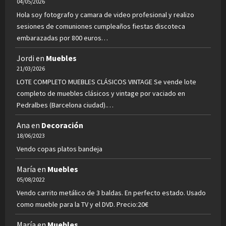
04/05/2026
Hola soy fotografo y camara de video profesional y realizo
sesiones de comuniones cumpleaños fiestas discoteca
embarazadas por 800 euros…
Jordi
en
Muebles
21/03/2026
LOTE COMPLETO MUEBLES CLÁSICOS VINTAGE Se vende lote
completo de muebles clásicos y vintage por vaciado en
Pedralbes (Barcelona ciudad).…
Ana
en
Decoración
18/06/2023
Vendo copas platos bandeja
María
en
Muebles
05/08/2022
Vendo carrito metálico de 3 baldas. En perfecto estado. Usado
como mueble para la TV y el DVD. Precio:20€
María
en
Muebles