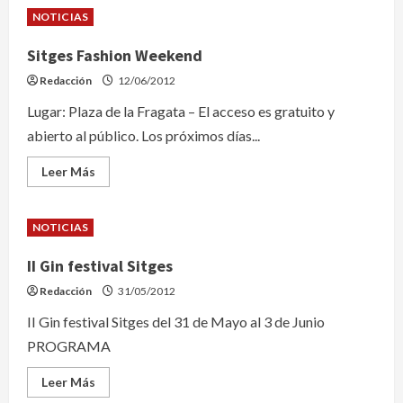
Fiestas
NOTICIAS
de
San
Juan
Sitges Fashion Weekend
Redacción
12/06/2012
Lugar: Plaza de la Fragata – El acceso es gratuito y
abierto al público. Los próximos días...
Leer
Leer Más
más
acerca
de
Sitges
NOTICIAS
Fashion
Weekend
II Gin festival Sitges
Redacción
31/05/2012
II Gin festival Sitges del 31 de Mayo al 3 de Junio
PROGRAMA
Leer
Leer Más
más