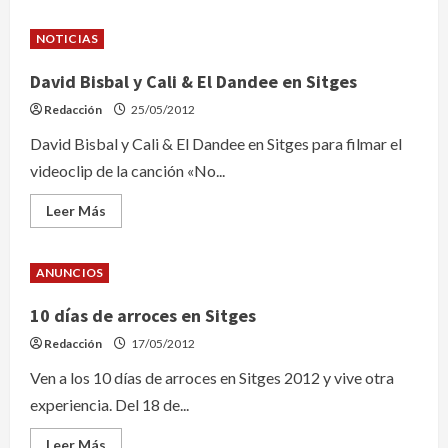
acerca
de
II
NOTICIAS
Gin
festival
Sitges
David Bisbal y Cali & El Dandee en Sitges
Redacción
25/05/2012
David Bisbal y Cali & El Dandee en Sitges para filmar el
videoclip de la canción «No...
Leer
Leer Más
más
acerca
de
David
ANUNCIOS
Bisbal
y
Cali
10 días de arroces en Sitges
&
El
Redacción
17/05/2012
Dandee
en
Ven a los 10 días de arroces en Sitges 2012 y vive otra
Sitges
experiencia. Del 18 de...
Leer
Leer Más