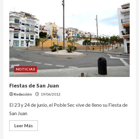
NOTICIAS
Fiestas de San Juan
Redacción
19/06/2012
El 23 y 24 de junio, el Poble Sec vive de lleno su Fiesta de
San Juan
Leer
Leer Más
más
acerca
de