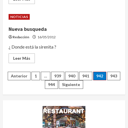
más
acerca
de
10
NOTICIAS
días
de
arroces
Nueva busqueda
en
Sitges
Redacción
16/05/2012
¿ Donde está la sirenita ?
Leer
Leer Más
más
acerca
de
Nueva
Navegación
Anterior
1
…
939
940
941
942
943
busqueda
944
Siguiente
de
entradas