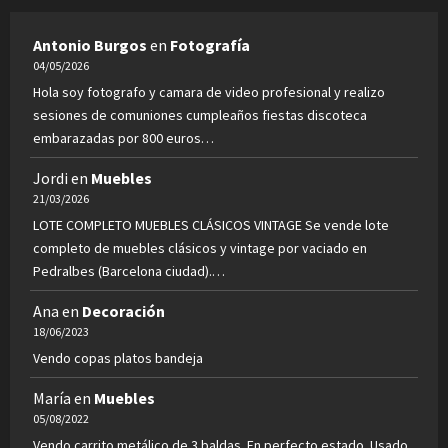
Antonio Burgos
en
Fotografía
04/05/2026
Hola soy fotografo y camara de video profesional y realizo
sesiones de comuniones cumpleaños fiestas discoteca
embarazadas por 800 euros…
Jordi
en
Muebles
21/03/2026
LOTE COMPLETO MUEBLES CLÁSICOS VINTAGE Se vende lote
completo de muebles clásicos y vintage por vaciado en
Pedralbes (Barcelona ciudad).…
Ana
en
Decoración
18/06/2023
Vendo copas platos bandeja
María
en
Muebles
05/08/2022
Vendo carrito metálico de 3 baldas. En perfecto estado. Usado