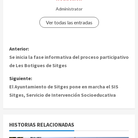
Administrator
Ver todas las entradas
N
Anterior:
a
Se inicia la fase informativa del proceso participativo
de Les Botigues de Sitges
v
Siguiente:
e
El Ayuntamiento de Sitges pone en marcha el SIS
Sitges, Servicio de Intervención Socioeducativa
g
a
c
HISTORIAS RELACIONADAS
i