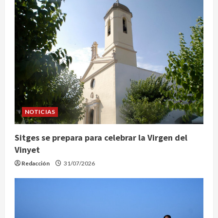
ó
n
d
e
e
NOTICIAS
n
Sitges se prepara para celebrar la Virgen del
t
Vinyet
r
Redacción
31/07/2026
a
d