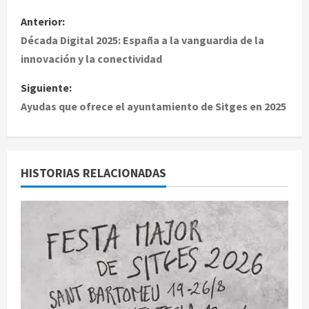
N
Anterior:
a
Década Digital 2025: España a la vanguardia de la
innovación y la conectividad
v
Siguiente:
e
Ayudas que ofrece el ayuntamiento de Sitges en 2025
g
a
HISTORIAS RELACIONADAS
c
i
ó
n
d