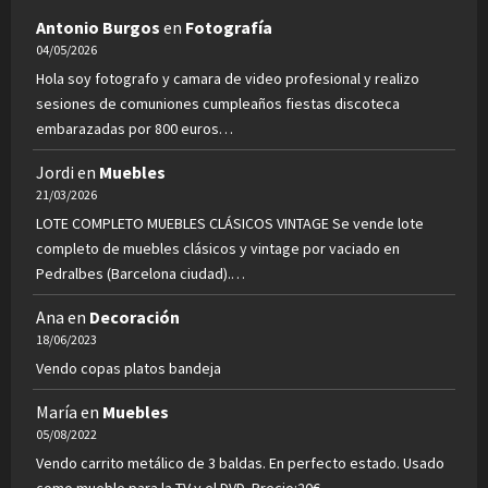
Antonio Burgos
en
Fotografía
04/05/2026
Hola soy fotografo y camara de video profesional y realizo
sesiones de comuniones cumpleaños fiestas discoteca
embarazadas por 800 euros…
Jordi
en
Muebles
21/03/2026
LOTE COMPLETO MUEBLES CLÁSICOS VINTAGE Se vende lote
completo de muebles clásicos y vintage por vaciado en
Pedralbes (Barcelona ciudad).…
Ana
en
Decoración
18/06/2023
Vendo copas platos bandeja
María
en
Muebles
05/08/2022
Vendo carrito metálico de 3 baldas. En perfecto estado. Usado
como mueble para la TV y el DVD. Precio:20€