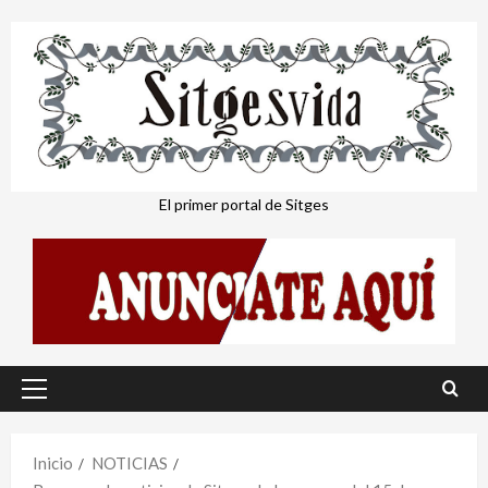
Saltar
al
contenido
El primer portal de Sitges
Menú
principal
Inicio
NOTICIAS