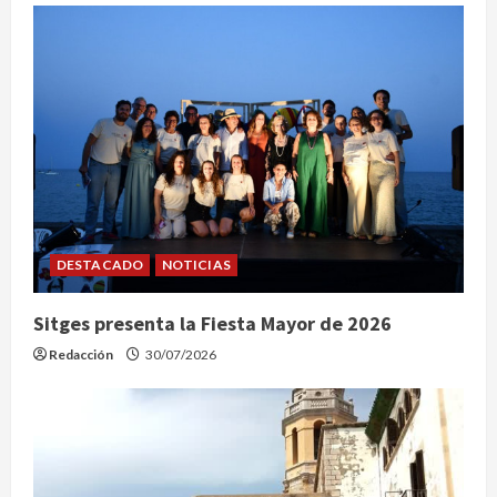
a
d
a
s
DESTACADO
NOTICIAS
Sitges presenta la Fiesta Mayor de 2026
Redacción
30/07/2026