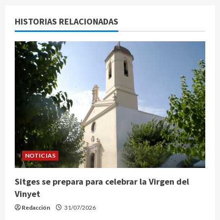
a
HISTORIAS RELACIONADAS
c
i
ó
n
d
e
e
NOTICIAS
n
Sitges se prepara para celebrar la Virgen del
Vinyet
t
Redacción
31/07/2026
r