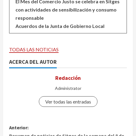
El Mes del Comercio Justo se celebra en Sitges
con actividades de sensibilización y consumo
responsable
Acuerdos de la Junta de Gobierno Local
TODAS LAS NOTICIAS
ACERCA DEL AUTOR
Redacción
Administrator
Ver todas las entradas
N
Anterior:
Resumen de noticias de Sitges de la semana del 8 de