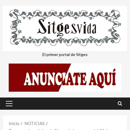
Saltar
al
contenido
El primer portal de Sitges
Menú
principal
Inicio
NOTICIAS