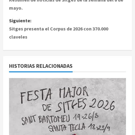
a
mayo.
v
Siguiente:
e
Sitges presenta el Corpus de 2026 con 370.000
claveles
g
a
c
HISTORIAS RELACIONADAS
i
ó
n
d
e