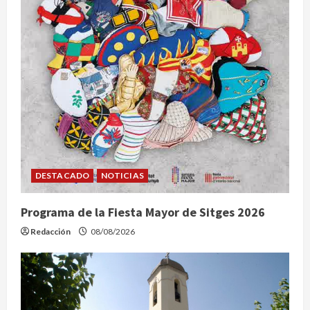
a
d
a
s
DESTACADO
NOTICIAS
Programa de la Fiesta Mayor de Sitges 2026
Redacción
08/08/2026