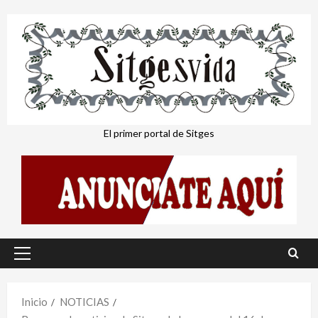
Saltar
al
contenido
El primer portal de Sitges
Menú
principal
Inicio
NOTICIAS