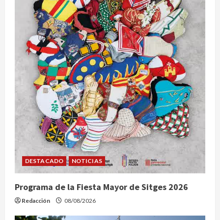
t
r
a
d
a
s
DESTACADO
NOTICIAS
Programa de la Fiesta Mayor de Sitges 2026
Redacción
08/08/2026