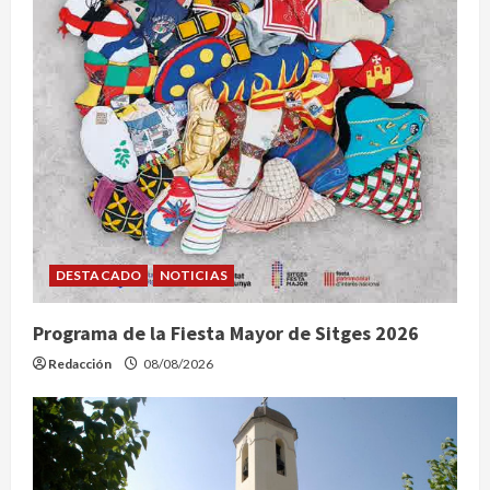
a
d
a
s
DESTACADO
NOTICIAS
Programa de la Fiesta Mayor de Sitges 2026
Redacción
08/08/2026