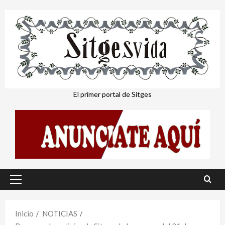
Saltar
al
contenido
El primer portal de Sitges
Menú
principal
Inicio
NOTICIAS