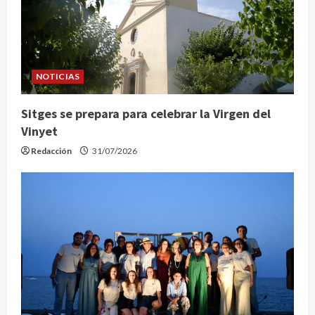
d
e
e
NOTICIAS
n
Sitges se prepara para celebrar la Virgen del
Vinyet
t
Redacción
31/07/2026
r
a
d
a
s