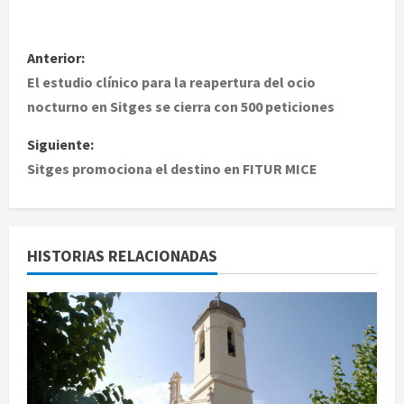
N
Anterior:
a
El estudio clínico para la reapertura del ocio
nocturno en Sitges se cierra con 500 peticiones
v
Siguiente:
e
Sitges promociona el destino en FITUR MICE
g
a
HISTORIAS RELACIONADAS
c
i
ó
n