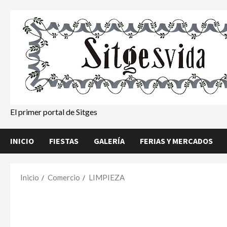
Saltar
al
contenido
El primer portal de Sitges
INICIO
FIESTAS
GALERÍA
FERIAS Y MERCADOS
Inicio
Comercio
LIMPIEZA