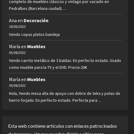
completo de muebles clásicos y vintage por vaciado en
Pedralbes (Barcelona ciudad).…
Ana
en
Decoración
18/06/2023
Vendo copas platos bandeja
María
en
Muebles
05/08/2022
Vendo carrito metálico de 3 baldas. En perfecto estado. Usado
como mueble para la TV y el DVD. Precio:20€
María
en
Muebles
05/08/2022
Hola, Vendo mesa alta de apoyo con dobre de teka y patas de
hierro forjado. En perfecto estado. Perfecta para…
Esta web contiene artículos con enlaces patrocinados
de terceros, algunos pueden dirigir a sitios para